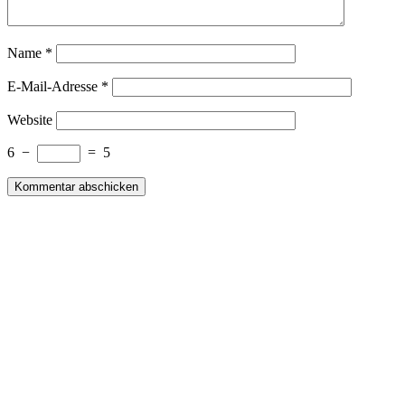
Name
*
E-Mail-Adresse
*
Website
6
−
=
5