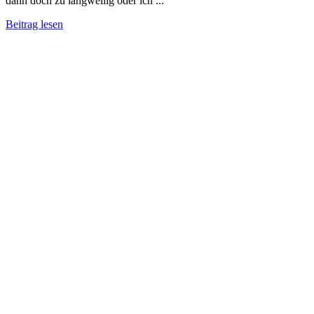
dann doch zu langweilig oder ich ...
Beitrag lesen