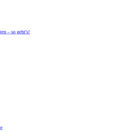
en – so geht’s!
ie