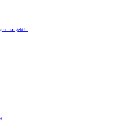
en – so geht’s!
ie