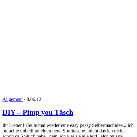
Allgemein
·
8.06.12
DIY – Pimp you Täsch
Ihr Lieben! Heute mal wieder eine easy peasy Selbermachidee... Ich
brauchte unbedingt einen neue Sporttasche.. nicht das ich nicht
schon ca 5 Stück habe.. nein, ich war sie alle leid.. also musste