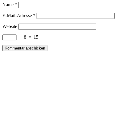
Name
*
E-Mail-Adresse
*
Website
+
8
=
15