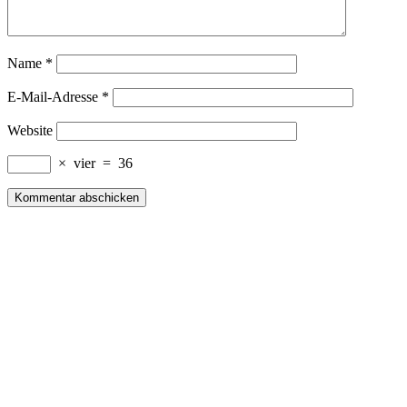
Name
*
E-Mail-Adresse
*
Website
×
vier
=
36