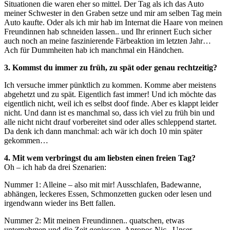
Situationen die waren eher so mittel. Der Tag als ich das Auto
meiner Schwester in den Graben setze und mir am selben Tag mein
Auto kaufte. Oder als ich mir hab im Internat die Haare von meinen
Freundinnen hab schneiden lassen.. und Ihr erinnert Euch sicher
auch noch an meine faszinierende Färbeaktion im letzten Jahr…
Ach für Dummheiten hab ich manchmal ein Händchen.
3. Kommst du immer zu früh, zu spät oder genau rechtzeitig?
Ich versuche immer pünktlich zu kommen. Komme aber meistens
abgehetzt und zu spät. Eigentlich fast immer! Und ich möchte das
eigentlich nicht, weil ich es selbst doof finde. Aber es klappt leider
nicht. Und dann ist es manchmal so, dass ich viel zu früh bin und
alle nicht nicht drauf vorbereitet sind oder alles schleppend startet.
Da denk ich dann manchmal: ach wär ich doch 10 min später
gekommen…
4. Mit wem verbringst du am liebsten einen freien Tag?
Oh – ich hab da drei Szenarien:
Nummer 1: Alleine – also mit mir! Ausschlafen, Badewanne,
abhängen, leckeres Essen, Schmonzetten gucken oder lesen und
irgendwann wieder ins Bett fallen.
Nummer 2: Mit meinen Freundinnen.. quatschen, etwas
unternehmen und die Zeit geniessen. Apropos Nic.. Unser