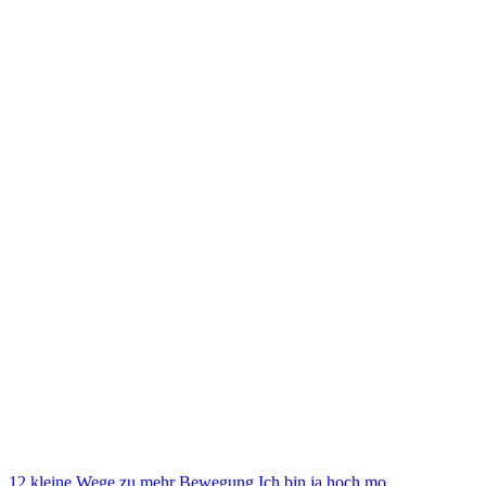
12 kleine Wege zu mehr Bewegung Ich bin ja hoch mo