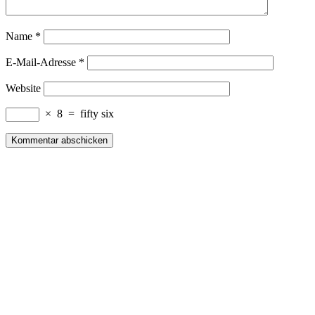
Name
*
E-Mail-Adresse
*
Website
×
8
=
fifty six