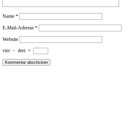
Name
*
E-Mail-Adresse
*
Website
vier
−
drei
=