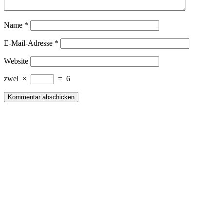
Name
*
E-Mail-Adresse
*
Website
zwei
×
=
6