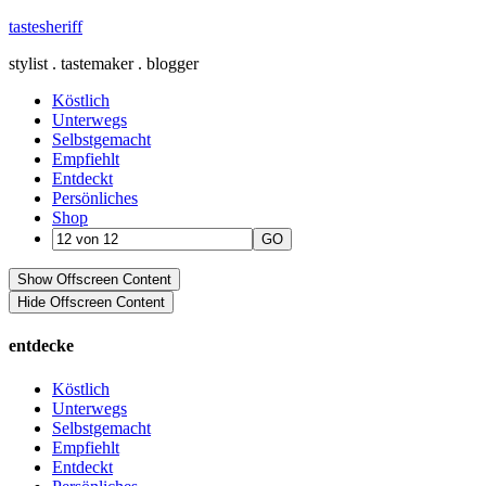
tastesheriff
stylist . tastemaker . blogger
Köstlich
Unterwegs
Selbstgemacht
Empfiehlt
Entdeckt
Persönliches
Shop
Show Offscreen Content
Hide Offscreen Content
entdecke
Köstlich
Unterwegs
Selbstgemacht
Empfiehlt
Entdeckt