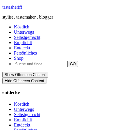
tastesheriff
stylist . tastemaker . blogger
Köstlich
Unterwegs
Selbstgemacht
Empfiehlt
Entdeckt
Persönliches
Shop
Show Offscreen Content
Hide Offscreen Content
entdecke
Köstlich
Unterwegs
Selbstgemacht
Empfiehlt
Entdeckt