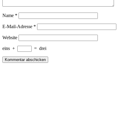
Name
*
E-Mail-Adresse
*
Website
eins
+
=
drei