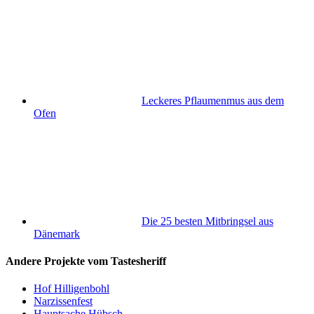
Leckeres Pflaumenmus aus dem
Ofen
Die 25 besten Mitbringsel aus
Dänemark
Andere Projekte vom Tastesheriff
Hof Hilligenbohl
Narzissenfest
Hauptsache Hübsch