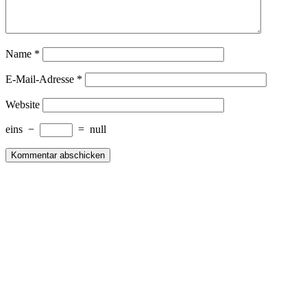
Name
*
E-Mail-Adresse
*
Website
eins
−
=
null