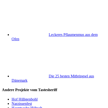
Leckeres Pflaumenmus aus dem
Ofen
Die 25 besten Mitbringsel aus
Dänemark
Andere Projekte vom Tastesheriff
Hof Hilligenbohl
Narzissenfest
Hauptsache Hübsch