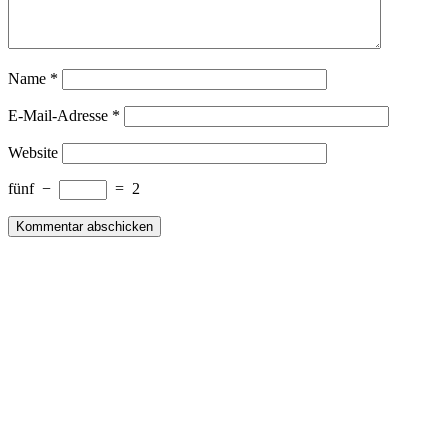
Name
*
E-Mail-Adresse
*
Website
fünf
−
=
2