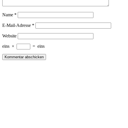
Name
*
E-Mail-Adresse
*
Website
eins
×
=
eins