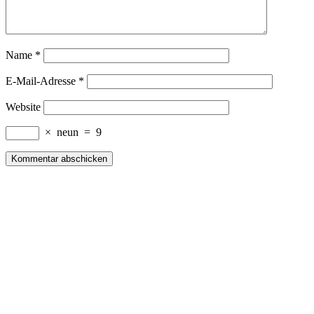
Name
*
E-Mail-Adresse
*
Website
×
neun
=
9