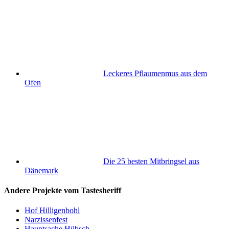
Leckeres Pflaumenmus aus dem
Ofen
Die 25 besten Mitbringsel aus
Dänemark
Andere Projekte vom Tastesheriff
Hof Hilligenbohl
Narzissenfest
Hauptsache Hübsch