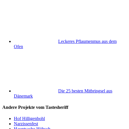
Leckeres Pflaumenmus aus dem
Ofen
Die 25 besten Mitbringsel aus
Dänemark
Andere Projekte vom Tastesheriff
Hof Hilligenbohl
Narzissenfest
Hauptsache Hübsch