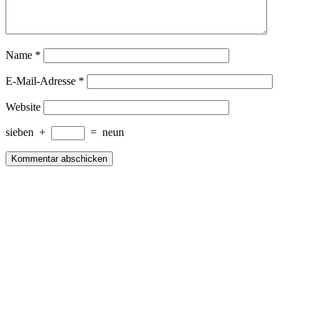
Name
*
E-Mail-Adresse
*
Website
sieben
+
=
neun