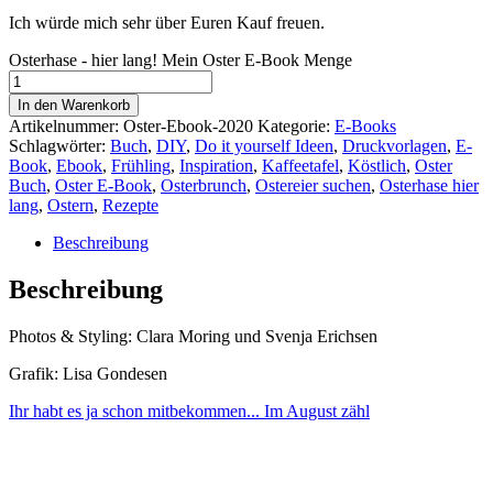
Ich würde mich sehr über Euren Kauf freuen.
Osterhase - hier lang! Mein Oster E-Book Menge
In den Warenkorb
Artikelnummer:
Oster-Ebook-2020
Kategorie:
E-Books
Schlagwörter:
Buch
,
DIY
,
Do it yourself Ideen
,
Druckvorlagen
,
E-
Book
,
Ebook
,
Frühling
,
Inspiration
,
Kaffeetafel
,
Köstlich
,
Oster
Buch
,
Oster E-Book
,
Osterbrunch
,
Ostereier suchen
,
Osterhase hier
lang
,
Ostern
,
Rezepte
Beschreibung
Beschreibung
Photos & Styling: Clara Moring und Svenja Erichsen
Grafik: Lisa Gondesen
Ihr habt es ja schon mitbekommen... Im August zähl