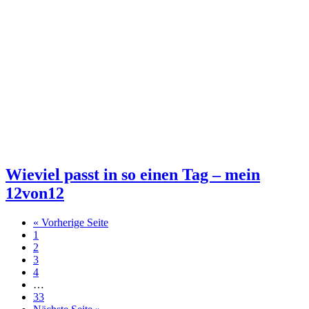
Wieviel passt in so einen Tag – mein
12von12
« Vorherige Seite
1
2
3
4
…
33