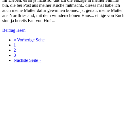
Ihr Lieben, es ist ja nicht so, das ich die einzige in meiner Familie
bin, die bei Post aus meiner Küche mitmacht.. dieses mal habe ich
auch meine Mutter dafür gewinnen könne.. ja, genau, meine Mutter
aus Nordfriesland, mit dem wunderschönen Haus... einige von Euch
sind ja bereits Fan von Hof ...
Beitrag lesen
« Vorherige Seite
1
2
3
Nächste Seite »