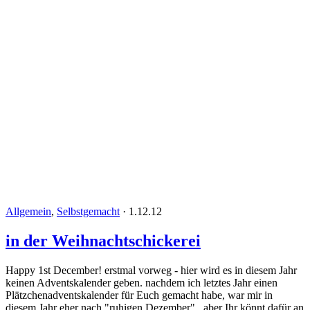
Allgemein
,
Selbstgemacht
·
1.12.12
in der Weihnachtschickerei
Happy 1st December! erstmal vorweg - hier wird es in diesem Jahr
keinen Adventskalender geben. nachdem ich letztes Jahr einen
Plätzchenadventskalender für Euch gemacht habe, war mir in
diesem Jahr eher nach "ruhigen Dezember".. aber Ihr könnt dafür an