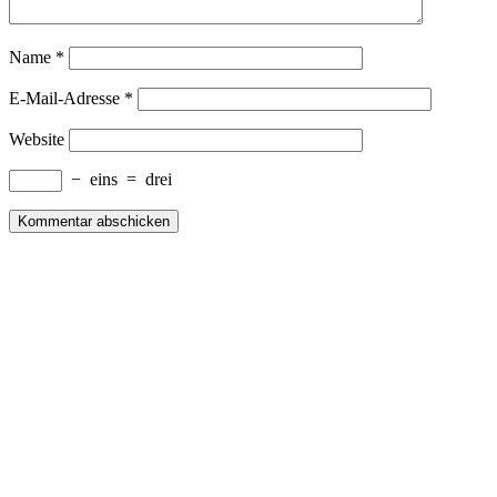
Name
*
E-Mail-Adresse
*
Website
−
eins
=
drei