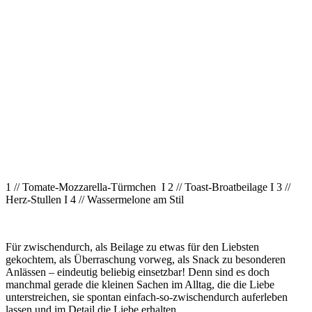
1 // Tomate-Mozzarella-Türmchen I 2 // Toast-Broatbeilage I 3 //
Herz-Stullen I 4 // Wassermelone am Stil
Für zwischendurch, als Beilage zu etwas für den Liebsten
gekochtem, als Überraschung vorweg, als Snack zu besonderen
Anlässen – eindeutig beliebig einsetzbar! Denn sind es doch
manchmal gerade die kleinen Sachen im Alltag, die die Liebe
unterstreichen, sie spontan einfach-so-zwischendurch auferleben
lassen und im Detail die Liebe erhalten.