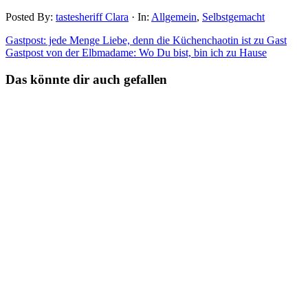
Posted By:
tastesheriff Clara
·
In:
Allgemein
,
Selbstgemacht
Gastpost: jede Menge Liebe, denn die Küchenchaotin ist zu Gast
Gastpost von der Elbmadame: Wo Du bist, bin ich zu Hause
Das könnte dir auch gefallen