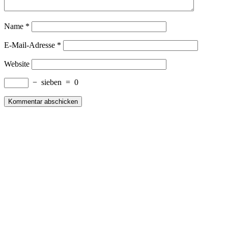
Name
*
E-Mail-Adresse
*
Website
−
sieben
=
0