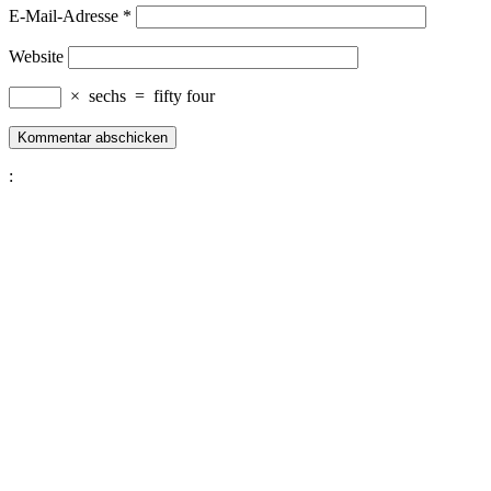
E-Mail-Adresse
*
Website
×
sechs
=
fifty four
: