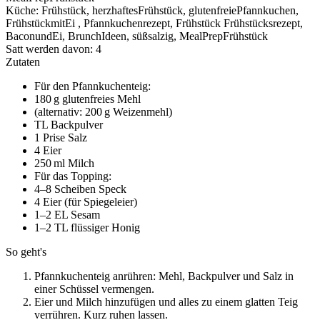
Küche:
Frühstück, herzhaftesFrühstück, glutenfreiePfannkuchen,
FrühstückmitEi , Pfannkuchenrezept, Frühstück Frühstücksrezept,
BaconundEi, BrunchIdeen, süßsalzig, MealPrepFrühstück
Satt werden davon:
4
Zutaten
Für den Pfannkuchenteig:
180 g glutenfreies Mehl
(alternativ: 200 g Weizenmehl)
TL Backpulver
1 Prise Salz
4 Eier
250 ml Milch
Für das Topping:
4–8 Scheiben Speck
4 Eier (für Spiegeleier)
1–2 EL Sesam
1–2 TL flüssiger Honig
So geht's
Pfannkuchenteig anrühren: Mehl, Backpulver und Salz in
einer Schüssel vermengen.
Eier und Milch hinzufügen und alles zu einem glatten Teig
verrühren. Kurz ruhen lassen.