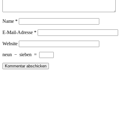
Name
*
E-Mail-Adresse
*
Website
neun
−
sieben
=