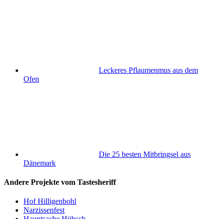
Leckeres Pflaumenmus aus dem
Ofen
Die 25 besten Mitbringsel aus
Dänemark
Andere Projekte vom Tastesheriff
Hof Hilligenbohl
Narzissenfest
Hauptsache Hübsch