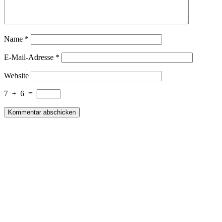
Name
*
E-Mail-Adresse
*
Website
7
+
6
=