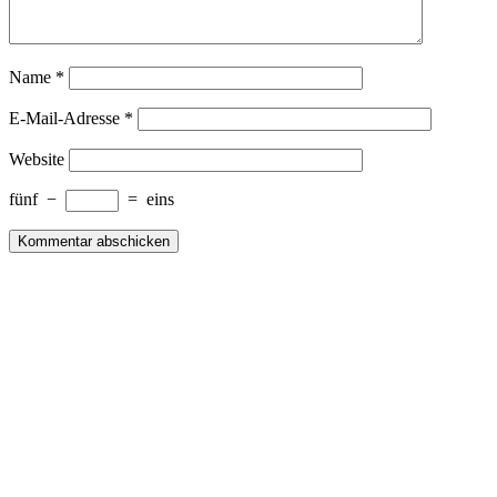
Name
*
E-Mail-Adresse
*
Website
fünf
−
=
eins