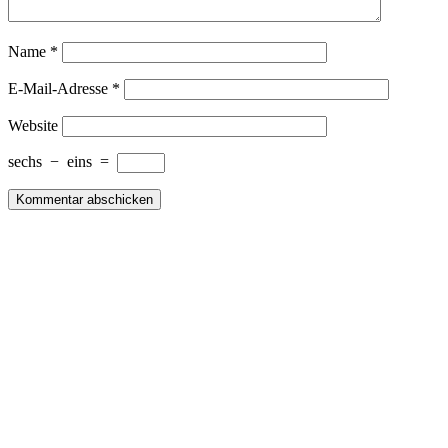
Name
*
E-Mail-Adresse
*
Website
sechs
−
eins
=