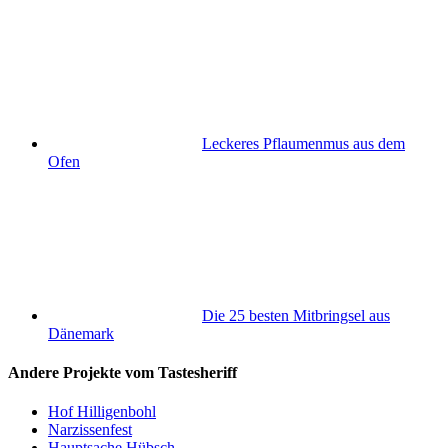
Leckeres Pflaumenmus aus dem
Ofen
Die 25 besten Mitbringsel aus
Dänemark
Andere Projekte vom Tastesheriff
Hof Hilligenbohl
Narzissenfest
Hauptsache Hübsch