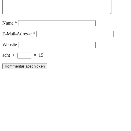
Name
*
E-Mail-Adresse
*
Website
acht
+
=
15