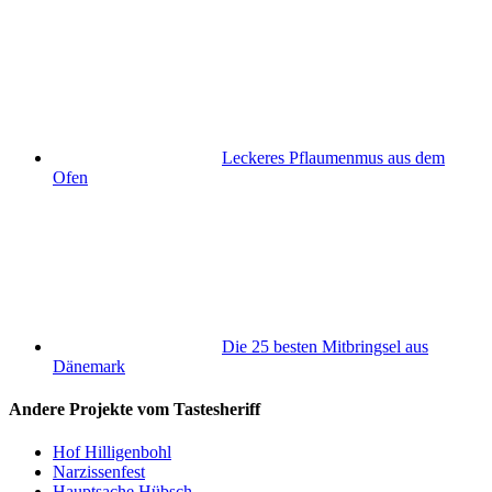
Leckeres Pflaumenmus aus dem
Ofen
Die 25 besten Mitbringsel aus
Dänemark
Andere Projekte vom Tastesheriff
Hof Hilligenbohl
Narzissenfest
Hauptsache Hübsch