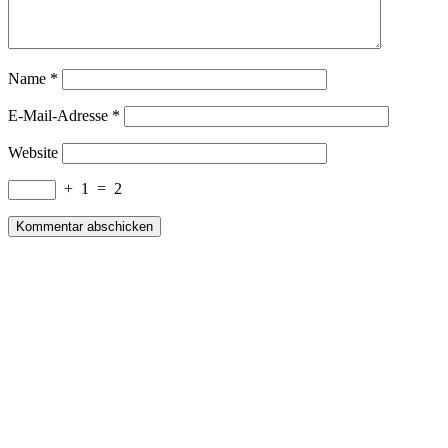
Name
*
E-Mail-Adresse
*
Website
+
1
=
2