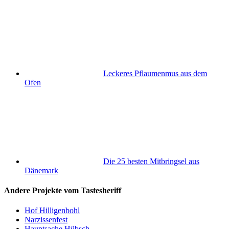
Leckeres Pflaumenmus aus dem
Ofen
Die 25 besten Mitbringsel aus
Dänemark
Andere Projekte vom Tastesheriff
Hof Hilligenbohl
Narzissenfest
Hauptsache Hübsch