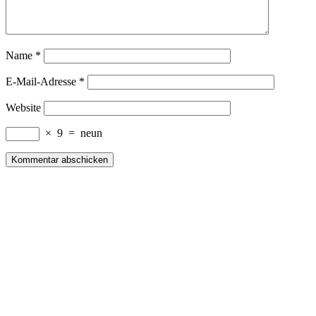
Name
*
E-Mail-Adresse
*
Website
×
9
=
neun