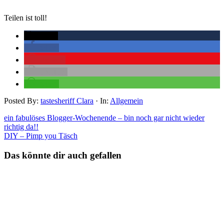
Teilen ist toll!
twittern
teilen
merken
drucken
teilen
Posted By:
tastesheriff Clara
·
In:
Allgemein
ein fabulöses Blogger-Wochenende – bin noch gar nicht wieder
richtig da!!
DIY – Pimp you Täsch
Das könnte dir auch gefallen