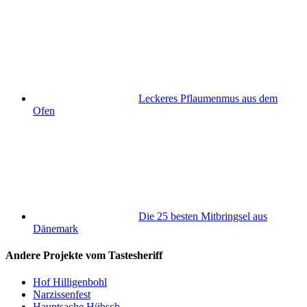
Leckeres Pflaumenmus aus dem
Ofen
Die 25 besten Mitbringsel aus
Dänemark
Andere Projekte vom Tastesheriff
Hof Hilligenbohl
Narzissenfest
Hauptsache Hübsch