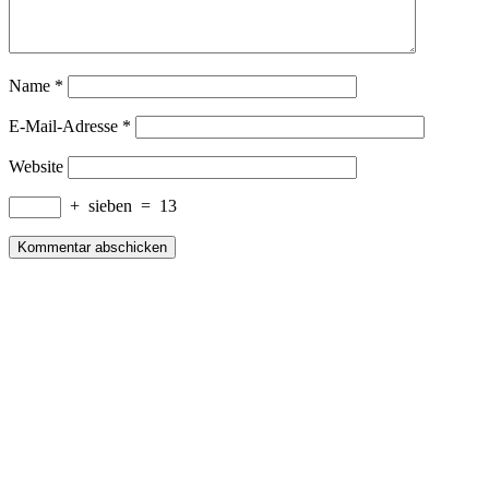
Name
*
E-Mail-Adresse
*
Website
+
sieben
=
13