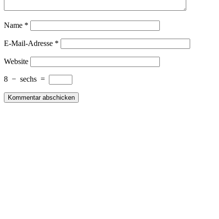
Name
*
E-Mail-Adresse
*
Website
8
−
sechs
=