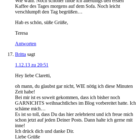
Wie wahr. Noch schöner finde ich allerdings den ersten
Kaffee des Tages morgens auf dem Sofa. Noch leicht
verschlumpft den Tag begrüßen…
Hab es schön, süße Grüße,
Teresa
Antworten
Britta
sagt
1.12.13 zu 20:51
Hey liebe Claretti,
oh mann, du glaubst gar nicht, WIE nötig ich diese Minuten
Zeit habe!
Bei mir ist es soweit gekommen, dass ich bisher noch
GARNICHTS weihnachtliches im Blog vorbereitet hatte. Ich
schäme mich…
Es ist so toll, dass Du das hier zelebrierst und ich freue mich
schon jetzt auf jeden Deiner Posts. Dann halte ich gerne mit
inne!
Ich drück dich und danke Dir.
Liebe Grüße