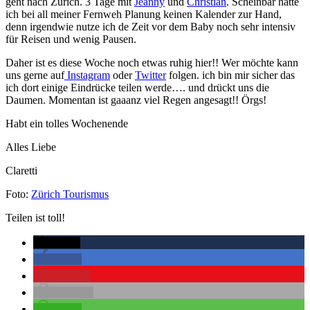
geht nach Zürich. 3 Tage mit
Jeanny
und
Christian
. Scheinbar hatte
ich bei all meiner Fernweh Planung keinen Kalender zur Hand,
denn irgendwie nutze ich de Zeit vor dem Baby noch sehr intensiv
für Reisen und wenig Pausen.
Daher ist es diese Woche noch etwas ruhig hier!! Wer möchte kann
uns gerne auf
Instagram
oder
Twitter
folgen. ich bin mir sicher das
ich dort einige Eindrücke teilen werde…. und drückt uns die
Daumen. Momentan ist gaaanz viel Regen angesagt!! Örgs!
Habt ein tolles Wochenende
Alles Liebe
Claretti
Foto:
Zürich Tourismus
Teilen ist toll!
twittern
teilen
merken
drucken
teilen