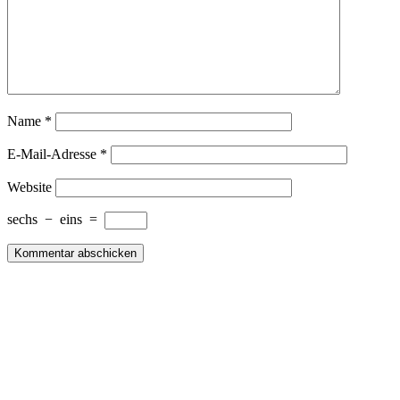
Name
*
E-Mail-Adresse
*
Website
sechs
−
eins
=