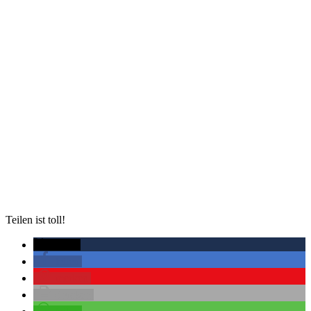
Teilen ist toll!
twittern
teilen
merken
drucken