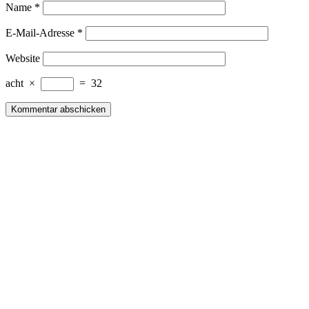
Name
*
E-Mail-Adresse
*
Website
acht
×
=
32