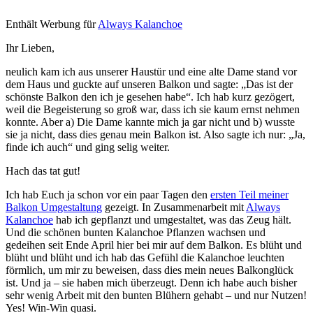
Enthält Werbung für
Always Kalanchoe
Ihr Lieben,
neulich kam ich aus unserer Haustür und eine alte Dame stand vor
dem Haus und guckte auf unseren Balkon und sagte: „Das ist der
schönste Balkon den ich je gesehen habe“. Ich hab kurz gezögert,
weil die Begeisterung so groß war, dass ich sie kaum ernst nehmen
konnte. Aber a) Die Dame kannte mich ja gar nicht und b) wusste
sie ja nicht, dass dies genau mein Balkon ist. Also sagte ich nur: „Ja,
finde ich auch“ und ging selig weiter.
Hach das tat gut!
Ich hab Euch ja schon vor ein paar Tagen den
ersten Teil meiner
Balkon Umgestaltung
gezeigt. In Zusammenarbeit mit
Always
Kalanchoe
hab ich gepflanzt und umgestaltet, was das Zeug hält.
Und die schönen bunten Kalanchoe Pflanzen wachsen und
gedeihen seit Ende April hier bei mir auf dem Balkon. Es blüht und
blüht und blüht und ich hab das Gefühl die Kalanchoe leuchten
förmlich, um mir zu beweisen, dass dies mein neues Balkonglück
ist. Und ja – sie haben mich überzeugt. Denn ich habe auch bisher
sehr wenig Arbeit mit den bunten Blühern gehabt – und nur Nutzen!
Yes! Win-Win quasi.