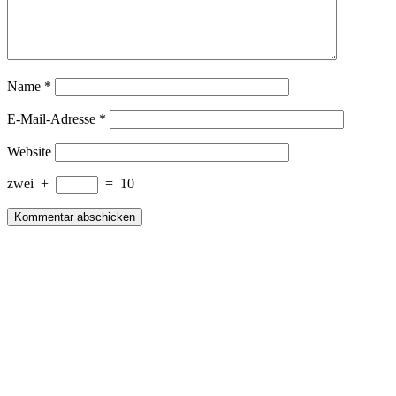
Name
*
E-Mail-Adresse
*
Website
zwei
+
=
10