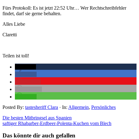
Fürs Protokoll: Es ist jetzt 22:52 Uhr… Wer Rechtschreibfehler
findet, darf sie gerne behalten.
Alles Liebe
Claretti
Teilen ist toll!
twittern
teilen
merken
drucken
teilen
Posted By:
tastesheriff Clara
·
In:
Allgemein
,
Persönliches
Die besten Mitbringsel aus Spanien
saftiger Rhabarber-Erdbeer-Polenta-Kuchen vom Blech
Das könnte dir auch gefallen