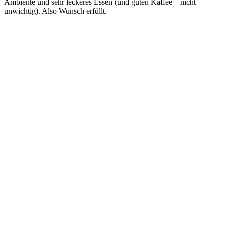
Ambiente und sehr leckeres Essen (und guten Kaffee – nicht
unwichtig). Also Wunsch erfüllt.