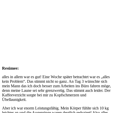
Resümee:
alles in allem war es gut! Eine Woche später betrachtet war es „alles
kein Problem“. Das stimmt nicht so ganz. An Tag 3 wünschte sich
mein Mann das ich doch besser zum Arbeiten ins Büro fahren möge,
denn meine Laune sei sehr grenzwertig. Das stimmt auch leider. Der
Kaffeeverzicht sorgte bei mir zu Kopfschmerzen und
Übellaunigkeit.
Aber ich war enorm Leistungsfähig. Mein Körper fühlte sich 10 kg
leichter an und die Augenringe waren deutlich reduziert! Also alles