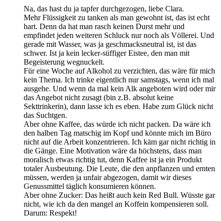
Na, das hast du ja tapfer durchgezogen, liebe Clara.
Mehr Flüssigkeit zu tanken als man gewohnt ist, das ist echt
hart. Denn da hat man rasch keinen Durst mehr und
empfindet jeden weiteren Schluck nur noch als Völlerei. Und
gerade mit Wasser, was ja geschmacksneutral ist, ist das
schwer. Ist ja kein lecker-süffiger Eistee, den man mit
Begeisterung wegnuckelt.
Für eine Woche auf Alkohol zu verzichten, das wäre für mich
kein Thema. Ich trinke eigentlich nur samstags, wenn ich mal
ausgehe. Und wenn da mal kein Alk angeboten wird oder mir
das Angebot nicht zusagt (bin z.B. absolut keine
Sekttrinkerin), dann lasse ich es eben. Habe zum Glück nicht
das Suchtgen.
Aber ohne Kaffee, das würde ich nicht packen. Da wäre ich
den halben Tag matschig im Kopf und könnte mich im Büro
nicht auf die Arbeit konzentrieren. Ich käm gar nicht richtig in
die Gänge. Eine Motivation wäre da höchstens, dass man
moralisch etwas richtig tut, denn Kaffee ist ja ein Produkt
totaler Ausbeutung. Die Leute, die den anpflanzen und ernten
müssen, werden ja unfair abgezogen, damit wir dieses
Genussmittel täglich konsumieren können.
Aber ohne Zucker: Das heißt auch kein Red Bull. Wüsste gar
nicht, wie ich da den mangel an Koffein kompensieren soll.
Darum: Respekt!