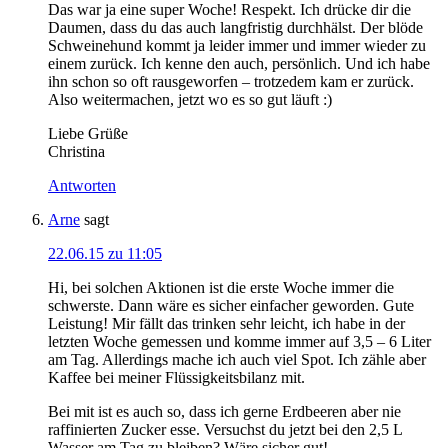
Das war ja eine super Woche! Respekt. Ich drücke dir die
Daumen, dass du das auch langfristig durchhälst. Der blöde
Schweinehund kommt ja leider immer und immer wieder zu
einem zurück. Ich kenne den auch, persönlich. Und ich habe
ihn schon so oft rausgeworfen – trotzedem kam er zurück.
Also weitermachen, jetzt wo es so gut läuft :)
Liebe Grüße
Christina
Antworten
Arne
sagt
22.06.15 zu 11:05
Hi, bei solchen Aktionen ist die erste Woche immer die
schwerste. Dann wäre es sicher einfacher geworden. Gute
Leistung! Mir fällt das trinken sehr leicht, ich habe in der
letzten Woche gemessen und komme immer auf 3,5 – 6 Liter
am Tag. Allerdings mache ich auch viel Spot. Ich zähle aber
Kaffee bei meiner Flüssigkeitsbilanz mit.
Bei mit ist es auch so, dass ich gerne Erdbeeren aber nie
raffinierten Zucker esse. Versuchst du jetzt bei den 2,5 L
Wasser am Tag zu bleiben? Wäre sicher gut!