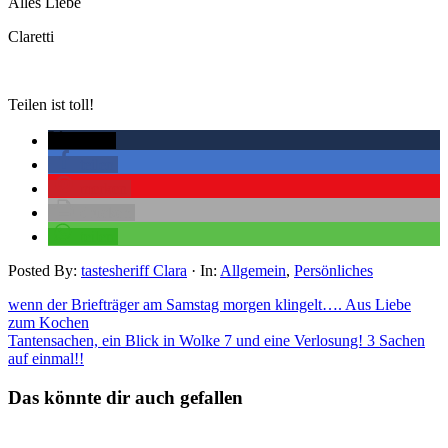
Alles Liebe
Claretti
Teilen ist toll!
twittern
teilen
merken
drucken
teilen
Posted By:
tastesheriff Clara
·
In:
Allgemein
,
Persönliches
wenn der Briefträger am Samstag morgen klingelt…. Aus Liebe
zum Kochen
Tantensachen, ein Blick in Wolke 7 und eine Verlosung! 3 Sachen
auf einmal!!
Das könnte dir auch gefallen