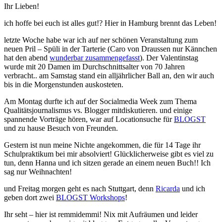
Ihr Lieben!
ich hoffe bei euch ist alles gut!? Hier in Hamburg brennt das Leben!
letzte Woche habe war ich auf ner schönen Veranstaltung zum
neuen Pril – Spüli in der Tarterie (Caro von Draussen nur Kännchen
hat den abend
wunderbar zusammengefasst
). Der Valentinstag
wurde mit 20 Damen im Durchschnittsalter von 70 Jahren
verbracht.. am Samstag stand ein alljährlicher Ball an, den wir auch
bis in die Morgenstunden auskosteten.
Am Montag durfte ich auf der Socialmedia Week zum Thema
Qualitätsjournalismus vs. Blogger mitdiskutieren. und einige
spannende Vorträge hören, war auf Locationsuche für
BLOGST
und zu hause Besuch von Freunden.
Gestern ist nun meine Nichte angekommen, die für 14 Tage ihr
Schulpraktikum bei mir absolviert! Glücklicherweise gibt es viel zu
tun, denn Hanna und ich sitzen gerade an einem neuen Buch!! Ich
sag nur Weihnachten!
und Freitag morgen geht es nach Stuttgart, denn
Ricarda
und ich
geben dort zwei
BLOGST Workshops
!
Ihr seht – hier ist remmidemmi! Nix mit Aufräumen und leider