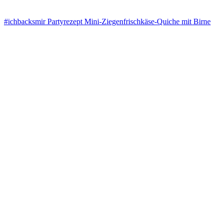
#ichbacksmir Partyrezept Mini-Ziegenfrischkäse-Quiche mit Birne