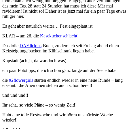
momentan auch wenig mit bloggen. Entgegen aller Vermutungen
das mein Tag 28 statt 24 Stunden hat muss ich diese Mär mal
revidieren! Ist nicht so! Daher ist es jetzt mal für ein paar Tage etwas
ruhiger hier.
Es geht aber natürlich weiter… Fest eingeplant ist
KLAR – am 26. die
Käsekuchenschlacht
!
Das tolle
DAYlicious
Buch, zu dem ich seit Freitag abend einen
Keksteig ungebacken im Kühlschrank liegen habe.
Kapstadt (ach ja, da war doch was)
ein paar Fototipps, die ich schon ganz lange auf der Seele habe
die
#2flowergirls
starten endlich wieder in eine neue Runde – lang
ersehnt.. die Anemonen stehen auch schon bereit!
und und und!!
Ihr seht.. so viele Pläne – so wenig Zeit!!
Habt eine tolle Restwoche und wir hören uns nächste Woche
wieder!!