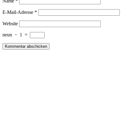
Name
*
E-Mail-Adresse
*
Website
neun
−
1
=