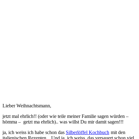
Lieber Weihnachtsmann,
jetzt mal ehrlich!! (oder wie teile meiner Familie sagen würden –
hömma – getzt ma ehrlich).. was willst Du mir damit sagen!!!
ja, ich weiss ich habe schon das
Silberlöffel Kochbuch
mit den
italienischen Rezepten…Und ja, ich weiss, das versauert schon viel