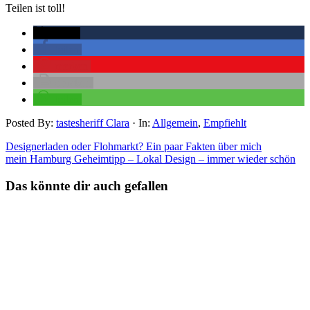
Teilen ist toll!
twittern
teilen
merken
drucken
teilen
Posted By:
tastesheriff Clara
·
In:
Allgemein
,
Empfiehlt
Designerladen oder Flohmarkt? Ein paar Fakten über mich
mein Hamburg Geheimtipp – Lokal Design – immer wieder schön
Das könnte dir auch gefallen