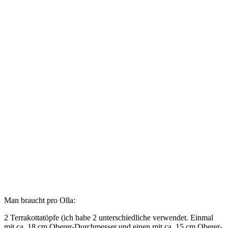
Man braucht pro Olla:
2 Terrakottatöpfe (ich habe 2 unterschiedliche verwendet. Einmal
mit ca. 18 cm Oberer-Durchmesser und einen mit ca. 15 cm Oberer-