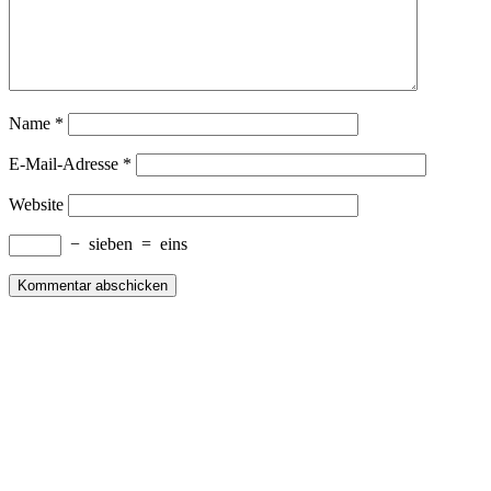
Name
*
E-Mail-Adresse
*
Website
−
sieben
=
eins