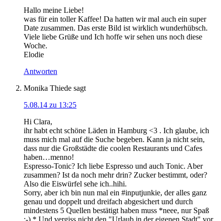
Hallo meine Liebe!
was für ein toller Kaffee! Da hatten wir mal auch ein super
Date zusammen. Das erste Bild ist wirklich wunderhübsch.
Viele liebe Grüße und Ich hoffe wir sehen uns noch diese
Woche.
Elodie
Antworten
Monika Thiede
sagt
5.08.14 zu 13:25
Hi Clara,
ihr habt echt schöne Läden in Hamburg <3 . Ich glaube, ich
muss mich mal auf die Suche begeben. Kann ja nicht sein,
dass nur die Großstädte die coolen Restaurants und Cafes
haben…menno!
Espresso-Tonic? Ich liebe Espresso und auch Tonic. Aber
zusammen? Ist da noch mehr drin? Zucker bestimmt, oder?
Also die Eiswürfel sehe ich..hihi.
Sorry, aber ich bin nun mal ein #inputjunkie, der alles ganz
genau und doppelt und dreifach abgesichert und durch
mindestens 5 Quellen bestätigt haben muss *neee, nur Spaß
;-) * Und vergiss nicht den "Urlaub in der eigenen Stadt" vor