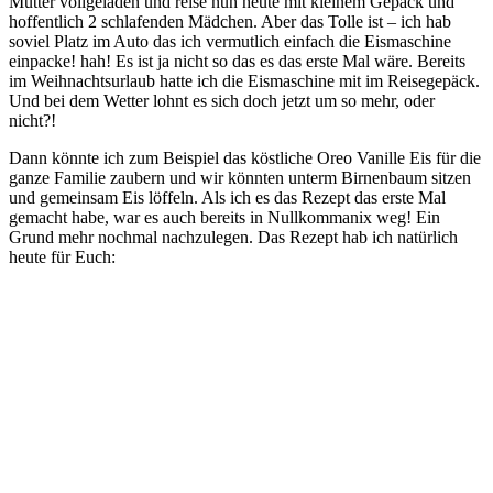
Mutter vollgeladen und reise nun heute mit kleinem Gepäck und
hoffentlich 2 schlafenden Mädchen. Aber das Tolle ist – ich hab
soviel Platz im Auto das ich vermutlich einfach die Eismaschine
einpacke! hah! Es ist ja nicht so das es das erste Mal wäre. Bereits
im Weihnachtsurlaub hatte ich die Eismaschine mit im Reisegepäck.
Und bei dem Wetter lohnt es sich doch jetzt um so mehr, oder
nicht?!
Dann könnte ich zum Beispiel das köstliche Oreo Vanille Eis für die
ganze Familie zaubern und wir könnten unterm Birnenbaum sitzen
und gemeinsam Eis löffeln. Als ich es das Rezept das erste Mal
gemacht habe, war es auch bereits in Nullkommanix weg! Ein
Grund mehr nochmal nachzulegen. Das Rezept hab ich natürlich
heute für Euch: