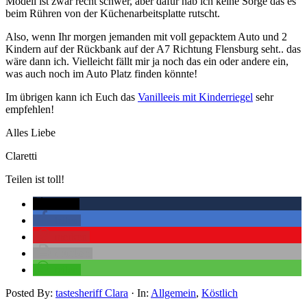
Modell ist zwar recht schwer, aber dafür hab ich keine Sorge das es
beim Rühren von der Küchenarbeitsplatte rutscht.
Also, wenn Ihr morgen jemanden mit voll gepacktem Auto und 2
Kindern auf der Rückbank auf der A7 Richtung Flensburg seht.. das
wäre dann ich. Vielleicht fällt mir ja noch das ein oder andere ein,
was auch noch im Auto Platz finden könnte!
Im übrigen kann ich Euch das
Vanilleeis mit Kinderriegel
sehr
empfehlen!
Alles Liebe
Claretti
Teilen ist toll!
twittern
teilen
merken
drucken
teilen
Posted By:
tastesheriff Clara
·
In:
Allgemein
,
Köstlich